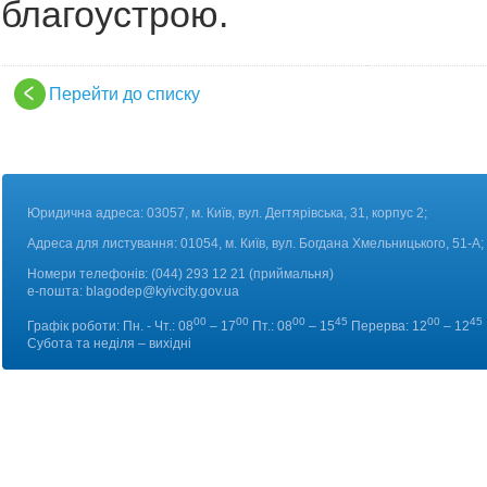
благоустрою.
Перейти до списку
Юридична адреса: 03057, м. Київ, вул. Дегтярівська, 31, корпус 2;
Адреса для листування: 01054, м. Київ, вул. Богдана Хмельницького, 51-А;
Номери телефонів:
(044) 293 12 21 (приймальня)
е-пошта:
blagodep@kyivcity.gov.ua
00
00
00
45
00
45
Графік роботи: Пн. - Чт.: 08
– 17
Пт.: 08
– 15
Перерва: 12
– 12
Субота та неділя – вихідні