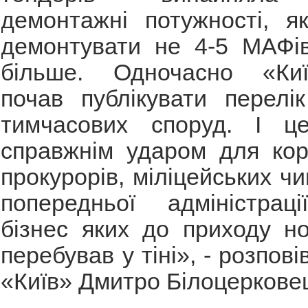
демонтажні потужності, я
демонтувати не 4-5 МАФів
більше. Одночасно «Киїб
почав публікувати перелі
тимчасових споруд. І ц
справжнім ударом для кор
прокурорів, міліцейських чи
попередньої адміністраці
бізнес яких до приходу н
перебував у тіні», - розпові
«Київ» Дмитро Білоцеркове