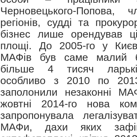
Черновецького-Попова, ч
регіонів, судді та прокур
бізнес лише орендував ці
площі. До 2005-го у Києв
МАФів був саме малий б
більше 4 тисяч ларьків
особливо з 2010 по 201
заполонили незаконні МА
жовтні 2014-го нова ко
запропонувала легалізува
МАФи, дахи яких зафі