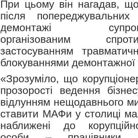
При цьому він нагадав, щ
після попереджувальних
демонтажі супрово
організованим спр
застосуванням травматичн
блокуваннями демонтажної 
«Зрозуміло, що корупціоне
прозорості ведення бізне
відлунням нещодавнього ми
ставити МАФи у столиці м
наближені до корупційно
особи – працівники адм