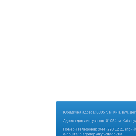
Юридична адреса: 03057, м. Київ, вул. Дег
Адреса для листування: 01054, м. Київ, ву
Номери телефонів:
(044) 293 12 21 (прий
е-пошта:
blagodep@kyivcity.gov.ua