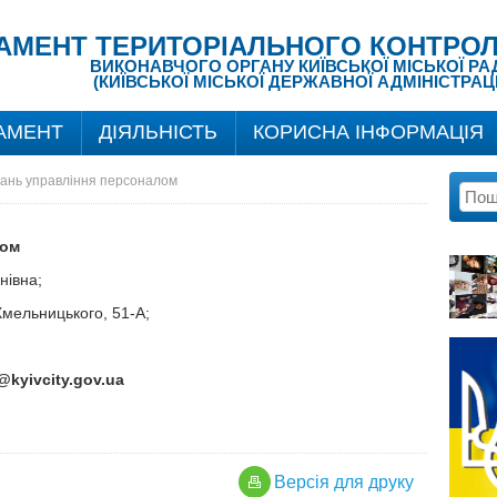
АМЕНТ ТЕРИТОРІАЛЬНОГО КОНТРОЛ
ВИКОНАВЧОГО ОРГАНУ КИЇВСЬКОЇ МІСЬКОЇ РА
(КИЇВСЬКОЇ МІСЬКОЇ ДЕРЖАВНОЇ АДМІНІСТРАЦІ
АМЕНТ
ДІЯЛЬНІСТЬ
КОРИСНА ІНФОРМАЦІЯ
тань управління персоналом
лом
нівна;
 Хмельницького, 51-А;
@kyivcity.gov.ua
Версiя для друку