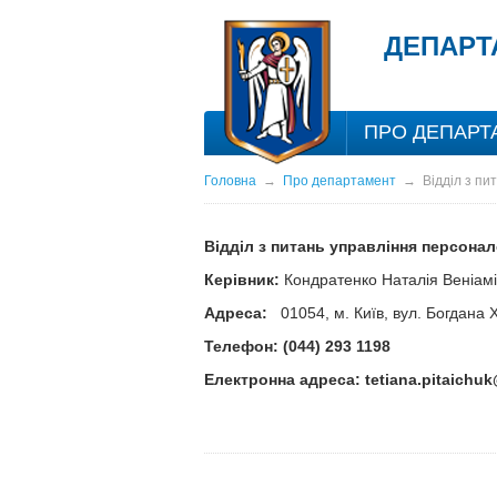
ДЕПАРТ
ПРО ДЕПАРТ
Головна
→
Про департамент
→
Відділ з пи
Відділ з питань управління персона
Керівник:
Кондратенко Наталія Веніамі
Адреса:
01054,
м. Київ, вул. Богдана
Телефон: (044) 293 1198
Електронна адреса:
tetiana.pitaichuk