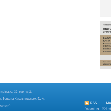
тярівська, 31, корпус 2;
л. Богдана Хмельницького, 51-А;
RSS
Ма
мальня)
Розробник - ТОВ «