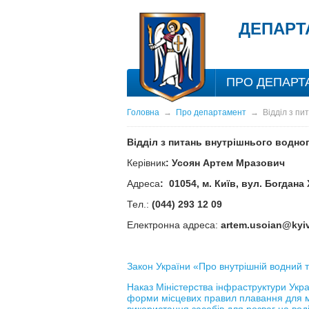
ДЕПАРТ
ПРО ДЕПАРТ
Головна
→
Про департамент
→
Відділ з пи
Відділ з питань внутрішнього водно
Керівник
:
Усоян Артем Мразович
Адреса
: 01054, м. Київ, вул. Богдан
Тел.:
(044) 293 12 09
Електронна адреса:
artem.usoian@kyiv
Закон України «Про внутрішній водний 
Наказ Міністерства інфраструктури Укр
форми місцевих правил плавання для ма