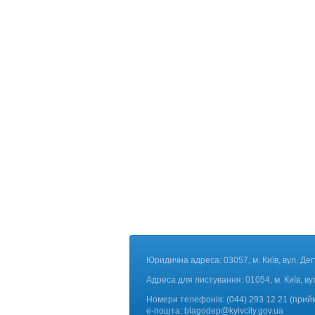
Юридична адреса: 03057, м. Київ, вул. Дег
Адреса для листування: 01054, м. Київ, ву
Номери телефонів:
(044) 293 12 21 (прий
е-пошта:
blagodep@kyivcity.gov.ua