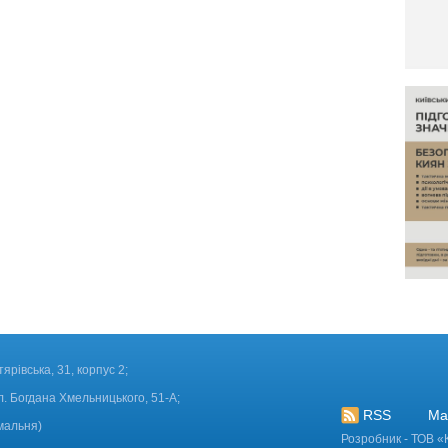
тярівська, 31, корпус 2;
л. Богдана Хмельницького, 51-А;
RSS
Ма
мальня)
Розробник - ТОВ «