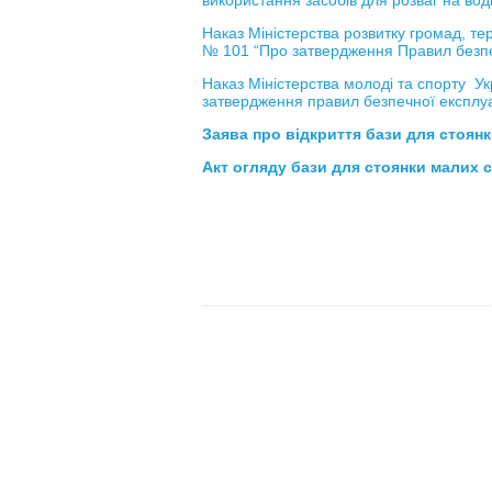
використання засобів для розваг на вод
Наказ Міністерства розвитку громад, те
№ 101 “Про затвердження Правил безпеч
Наказ Міністерства молоді та спорту У
затвердження правил безпечної експлуа
Заява про відкриття бази для стоян
Акт
огляду бази для стоянки малих 