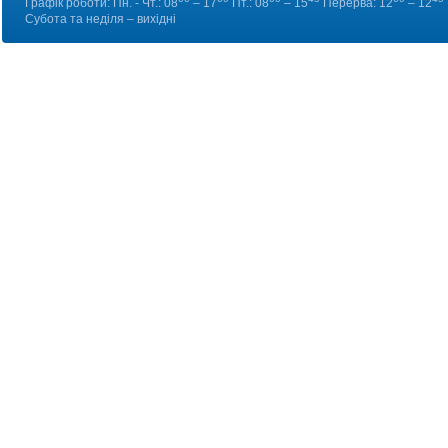
Графік роботи: Пн. - Чт.: 08
– 17
Пт.: 08
– 15
Перерва: 12
– 12
Субота та неділя – вихідні