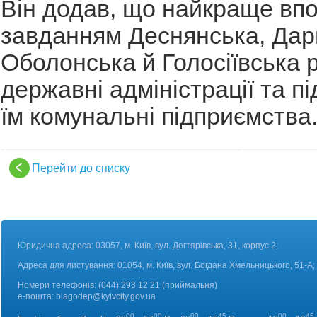
Він додав, що найкраще впо
завданням Деснянська, Дар
Оболонська й Голосіївська 
державні адміністрації та п
їм комунальні підприємства
Перейти до списку
Юридична адреса: 03057, м. Київ, вул. Дегтярівська, 31, корпус 2;
Адреса для листування: 01054, м. Київ, вул. Богдана Хмельницького, 51-А;
Номери телефонів:
(044) 293 12 21 (приймальня)
е-пошта:
blagodep@kyivcity.gov.ua
00
00
00
45
00
45