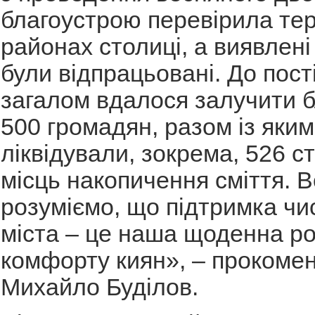
благоустрою перевірила тери
районах столиці, а виявлен
були відпрацьовані. До пост
загалом вдалося залучити б
500 громадян, разом із яки
ліквідували, зокрема, 526 с
місць накопичення сміття. 
розуміємо, що підтримка чи
міста – це наша щоденна р
комфорту киян», – прокоме
Михайло Буділов.