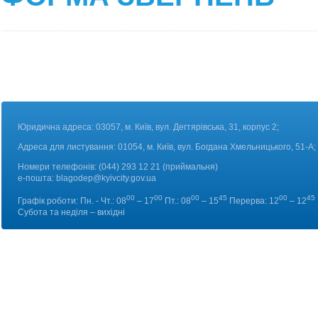
Юридична адреса: 03057, м. Київ, вул. Дегтярівська, 31, корпус 2;
Адреса для листування: 01054, м. Київ, вул. Богдана Хмельницького, 51-А;
Номери телефонів:
(044) 293 12 21 (приймальня)
е-пошта:
blagodep@kyivcity.gov.ua
00
00
00
45
00
45
Графік роботи: Пн. - Чт.: 08
– 17
Пт.: 08
– 15
Перерва: 12
– 12
Субота та неділя – вихідні