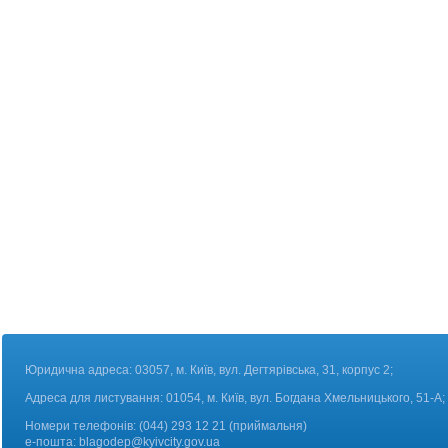
Юридична адреса: 03057, м. Київ, вул. Дегтярівська, 31, корпус 2;
Адреса для листування: 01054, м. Київ, вул. Богдана Хмельницького, 51-А;
Номери телефонів:
(044) 293 12 21 (приймальня)
е-пошта:
blagodep@kyivcity.gov.ua