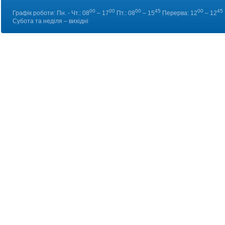
00
00
00
45
00
45
Графік роботи: Пн. - Чт.: 08
– 17
Пт.: 08
– 15
Перерва: 12
– 12
Субота та неділя – вихідні